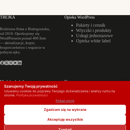
TREJKA
Opieka WordPress
Pakiety i cennik
Rodzinna firma z Białegostoku,
Wtyczki i produkty
od 2010. Opiekujemy się
Usługi jednorazowe
WordPressem ponad 400 firm
Opieka white label
— aktualizacje, kopie,
bezpieczeństwo i wsparcie w
jednym ręku.
Moduły dodatkowe
Firma
Szanujemy Twoją prywatność
Backup poczty
Realizacje
Używamy cookies do poprawy Twojego doświadczenia i analizy ruchu na
firmowej
O nas
stronie.
Polityka prywatności
Landing page pod
Kontakt
Pokaż opcje
SEO
Zgadzam się na wybrane
Copyright © 2026 TREJKA · ul. Moniuszki 31a, 15-192
Białystok · NIP 9662085626 · KRS 0000423570
Akceptuję wszystkie
Zamknij