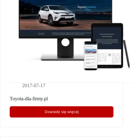
2017-07-17
Toyota-dla-firmy.pl
Dowiedz się więcej
Toyota-
dla-
firmy.pl