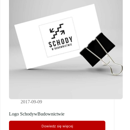
2017-09-09
Logo SchodywBudownictwie
Dowiedz się więcej
Logo