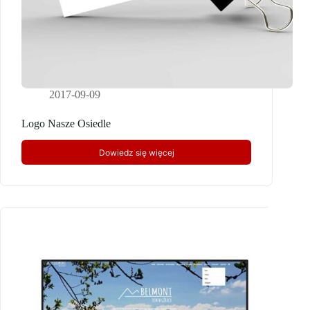
2017-09-09
Logo Nasze Osiedle
Dowiedz się więcej
Logo
Nasze
Osiedle