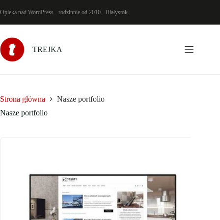
Przejdź
do
Opieka nad WordPress · rodzinnie od 2010 · Białystok
treści
TREJKA
Strona główna
Nasze portfolio
Nasze portfolio