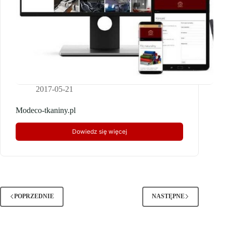
2017-05-21
Modeco-tkaniny.pl
Dowiedz się więcej
Modeco-
tkaniny.pl
POPRZEDNIE
NASTĘPNE