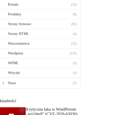
Portale
(11)
Produkty
(8)
Strony firmowe
(91)
Strony HTML
(2)
Woocommerce
(12)
Wordpress
(135)
WPML
(3)
Wtyczki
(1)
News
(7)
ktualności
Krytyczna luka w WordPressie
„wp2shell” (CVE-2026-63030).