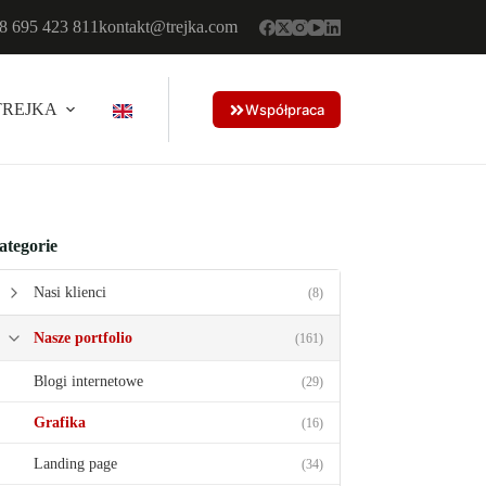
8 695 423 811
kontakt@trejka.com
TREJKA
Współpraca
ategorie
Nasi klienci
(8)
Nasze portfolio
(161)
Blogi internetowe
(29)
Grafika
(16)
Landing page
(34)