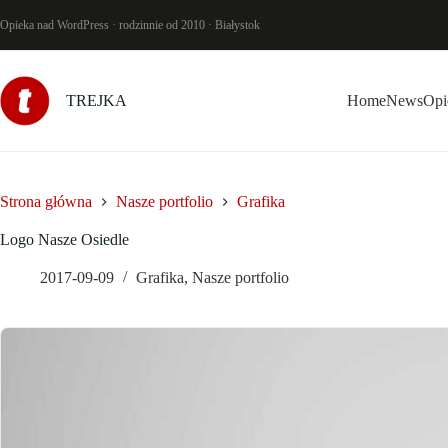
Przejdź
do
Opieka nad WordPress · rodzinnie od 2010 · Białystok
treści
TREJKA
Home
News
Opi
Strona główna
Nasze portfolio
Grafika
Logo Nasze Osiedle
2017-09-09
Grafika
,
Nasze portfolio