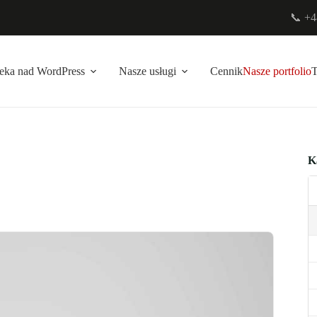
📞 +4
eka nad WordPress
Nasze usługi
Cennik
Nasze portfolio
K