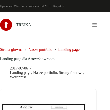
Przejdź
do
Opieka nad WordPress · rodzinnie od 2010 · Białystok
treści
TREJKA
Strona główna
Nasze portfolio
Landing page
Landing page dla Arrowshowroom
2017-07-06
Landing page
,
Nasze portfolio
,
Strony firmowe
,
Wordpress