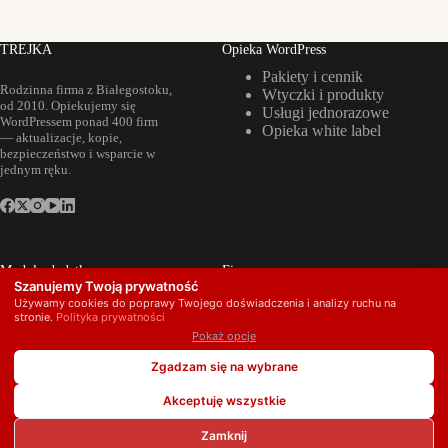
TREJKA
Opieka WordPress
Pakiety i cennik
Rodzinna firma z Białegostoku,
Wtyczki i produkty
od 2010. Opiekujemy się
Usługi jednorazowe
WordPressem ponad 400 firm
Opieka white label
— aktualizacje, kopie,
bezpieczeństwo i wsparcie w
jednym ręku.
Moduły dodatkowe
Firma
Szanujemy Twoją prywatność
Backup poczty
Realizacje
Używamy cookies do poprawy Twojego doświadczenia i analizy ruchu na
firmowej
O nas
stronie.
Polityka prywatności
Landing page pod
Kontakt
Pokaż opcje
SEO
Zgadzam się na wybrane
Copyright © 2026 TREJKA · ul. Moniuszki 31a, 15-192
Białystok · NIP 9662085626 · KRS 0000423570
Akceptuję wszystkie
Zamknij