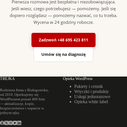
Pierwsza rozmowa jest bezpłatna i niezobowiązująca.
Jeśli wiesz, czego potrzebujesz — pomożemy. Jeśli się
dopiero rozglądasz — pomożemy nazwać, co tu trzeba.
Wycena w 24 godziny robocze.
Zadzwoń +48 695 423 811
Umów się na diagnozę
TREJKA
Opieka WordPress
Pakiety i cennik
Rodzinna firma z Białegostoku,
Wtyczki i produkty
od 2010. Opiekujemy się
Usługi jednorazowe
WordPressem ponad 400 firm
Opieka white label
— aktualizacje, kopie,
bezpieczeństwo i wsparcie w
jednym ręku.