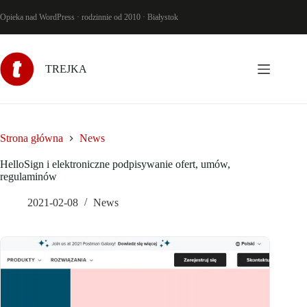
Przejdź
do
Opieka nad WordPress · rodzinnie od 2010 · Białystok
treści
TREJKA
Strona główna
News
HelloSign i elektroniczne podpisywanie ofert, umów,
regulaminów
2021-02-08
News