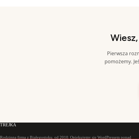
Wiesz,
Pierwsza rozm
pomożemy. Jeś
TREJKA
Rodzinna firma z Białegostoku, od 2010. Opiekujemy się WordPressem ponad