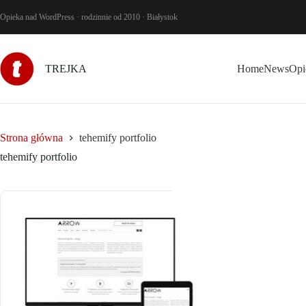
Przejdź
do
Opieka nad WordPress · rodzinnie od 2010 · Białystok
treści
TREJKA
Home
News
Opi
Strona główna
tehemify portfolio
tehemify portfolio