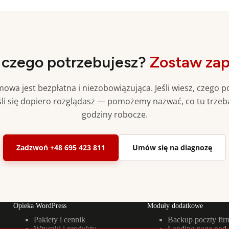
 czego potrzebujesz?
Zostaw zap
owa jest bezpłatna i niezobowiązująca. Jeśli wiesz, czego 
li się dopiero rozglądasz — pomożemy nazwać, co tu trzeb
godziny robocze.
Zadzwoń +48 695 423 811
Umów się na diagnozę
Opieka WordPress
Moduły dodatkowe
Pakiety i cennik
Backup poczty fi
Wtyczki i produkty
Landing page pod