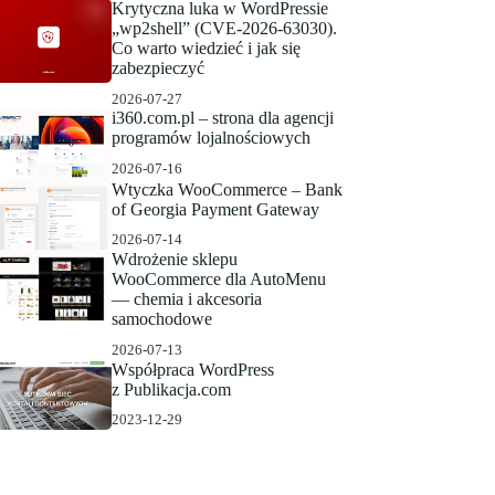
Krytyczna luka w WordPressie
„wp2shell” (CVE-2026-63030).
Co warto wiedzieć i jak się
zabezpieczyć
2026-07-27
i360.com.pl – strona dla agencji
programów lojalnościowych
2026-07-16
Wtyczka WooCommerce – Bank
of Georgia Payment Gateway
2026-07-14
Wdrożenie sklepu
WooCommerce dla AutoMenu
— chemia i akcesoria
samochodowe
2026-07-13
Współpraca WordPress
z Publikacja.com
2023-12-29