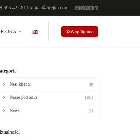
8 695 423 811
kontakt@trejka.com
TREJKA
Współpraca
ategorie
Nasi klienci
(8)
Nasze portfolio
(161)
News
(7)
ktualności