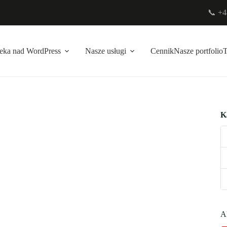
📞 +4
eka nad WordPress
Nasze usługi
Cennik
Nasze portfolio
K
A