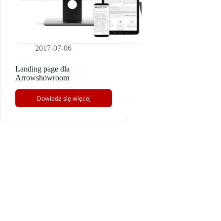
2017-07-06
Landing page dla
Arrowshowroom
Dowiedz się więcej
Landing
page
dla
Arrowshowroom