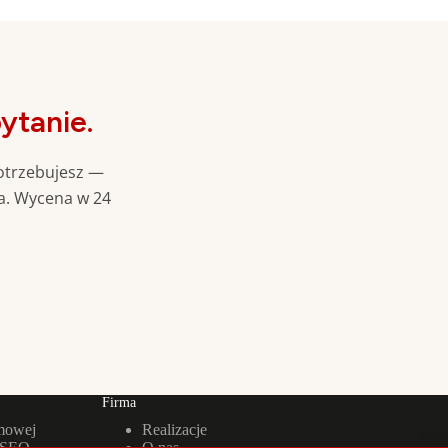
ytanie.
potrzebujesz —
a. Wycena w 24
Firma
rmowej
Realizacje
 SEO
O nas