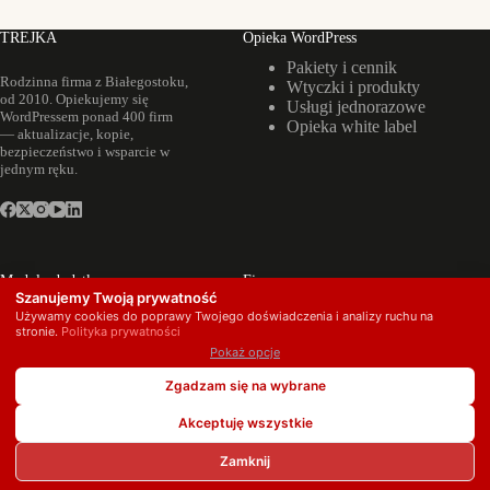
TREJKA
Opieka WordPress
Pakiety i cennik
Rodzinna firma z Białegostoku,
Wtyczki i produkty
od 2010. Opiekujemy się
Usługi jednorazowe
WordPressem ponad 400 firm
Opieka white label
— aktualizacje, kopie,
bezpieczeństwo i wsparcie w
jednym ręku.
Moduły dodatkowe
Firma
Szanujemy Twoją prywatność
Backup poczty
Realizacje
Używamy cookies do poprawy Twojego doświadczenia i analizy ruchu na
firmowej
O nas
stronie.
Polityka prywatności
Landing page pod
Kontakt
Pokaż opcje
SEO
Zgadzam się na wybrane
Copyright © 2026 TREJKA · ul. Moniuszki 31a, 15-192
Białystok · NIP 9662085626 · KRS 0000423570
Akceptuję wszystkie
Zamknij
Dane i kopie w UE (chmura e2 + QNAP)