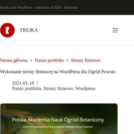
Przejdź
do
Opieka nad WordPress · rodzinnie od 2010 · Białystok
treści
TREJKA
Strona główna
Nasze portfolio
Strony firmowe
Wykonanie strony firmowej na WordPress dla Ogród Powsin
2021-01-16
Nasze portfolio
,
Strony firmowe
,
Wordpress