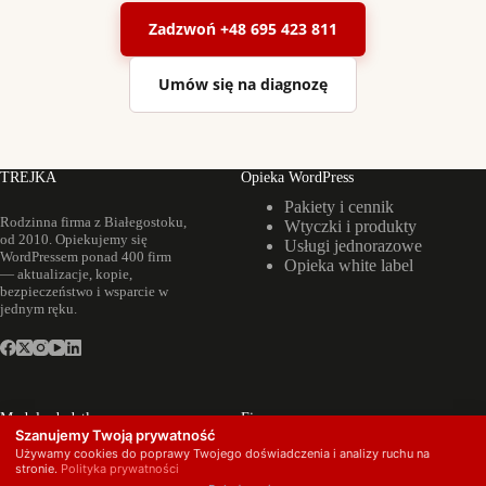
Zadzwoń +48 695 423 811
Umów się na diagnozę
TREJKA
Opieka WordPress
Pakiety i cennik
Rodzinna firma z Białegostoku,
Wtyczki i produkty
od 2010. Opiekujemy się
Usługi jednorazowe
WordPressem ponad 400 firm
Opieka white label
— aktualizacje, kopie,
bezpieczeństwo i wsparcie w
jednym ręku.
Moduły dodatkowe
Firma
Szanujemy Twoją prywatność
Backup poczty
Realizacje
Używamy cookies do poprawy Twojego doświadczenia i analizy ruchu na
firmowej
O nas
stronie.
Polityka prywatności