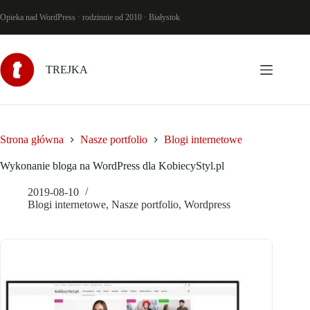
Przejdź
do
Opieka nad WordPress · rodzinnie od 2010 · Białystok
treści
TREJKA
Strona główna
Nasze portfolio
Blogi internetowe
Wykonanie bloga na WordPress dla KobiecyStyl.pl
2019-08-10
Blogi internetowe
,
Nasze portfolio
,
Wordpress