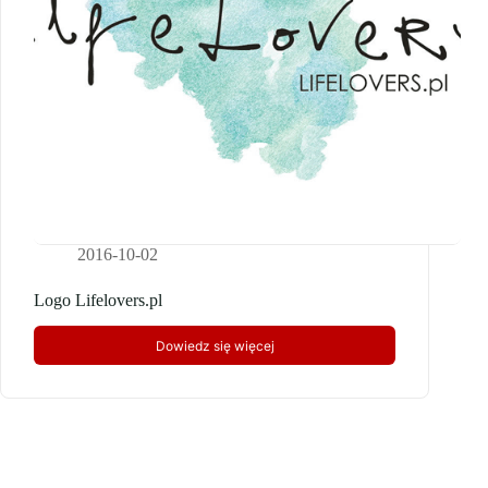
2016-10-02
Logo Lifelovers.pl
Dowiedz się więcej
Logo
Lifelovers.pl