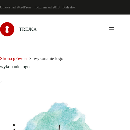
Przejdź
do
Opieka nad WordPress · rodzinnie od 2010 · Białystok
treści
TREJKA
Strona główna
wykonanie logo
wykonanie logo